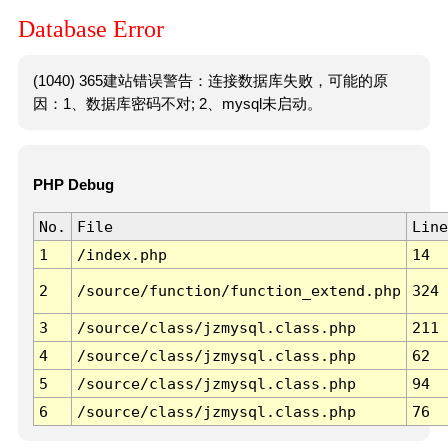
Database Error
(1040) 365建站错误警告：连接数据库失败，可能的原
因：1、数据库密码不对; 2、mysql未启动。
PHP Debug
No.
File
Line
1
/index.php
14
2
/source/function/function_extend.php
324
3
/source/class/jzmysql.class.php
211
4
/source/class/jzmysql.class.php
62
5
/source/class/jzmysql.class.php
94
6
/source/class/jzmysql.class.php
76