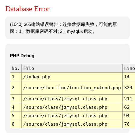
Database Error
(1040) 365建站错误警告：连接数据库失败，可能的原
因：1、数据库密码不对; 2、mysql未启动。
PHP Debug
No.
File
Line
1
/index.php
14
2
/source/function/function_extend.php
324
3
/source/class/jzmysql.class.php
211
4
/source/class/jzmysql.class.php
62
5
/source/class/jzmysql.class.php
94
6
/source/class/jzmysql.class.php
76