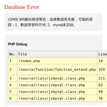
Database Error
(1040) 365建站错误警告：连接数据库失败，可能的原
因：1、数据库密码不对; 2、mysql未启动。
PHP Debug
No.
File
Line
1
/index.php
14
2
/source/function/function_extend.php
324
3
/source/class/jzmysql.class.php
211
4
/source/class/jzmysql.class.php
62
5
/source/class/jzmysql.class.php
94
6
/source/class/jzmysql.class.php
76