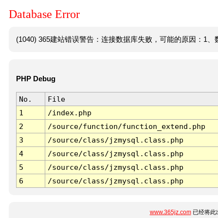
Database Error
(1040) 365建站错误警告：连接数据库失败，可能的原因：1、数
PHP Debug
No.
File
1
/index.php
2
/source/function/function_extend.php
3
/source/class/jzmysql.class.php
4
/source/class/jzmysql.class.php
5
/source/class/jzmysql.class.php
6
/source/class/jzmysql.class.php
www.365jz.com
已经将此