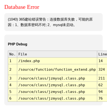
Database Error
(1040) 365建站错误警告：连接数据库失败，可能的原
因：1、数据库密码不对; 2、mysql未启动。
PHP Debug
No.
File
Line
1
/index.php
14
2
/source/function/function_extend.php
324
3
/source/class/jzmysql.class.php
211
4
/source/class/jzmysql.class.php
62
5
/source/class/jzmysql.class.php
94
6
/source/class/jzmysql.class.php
76