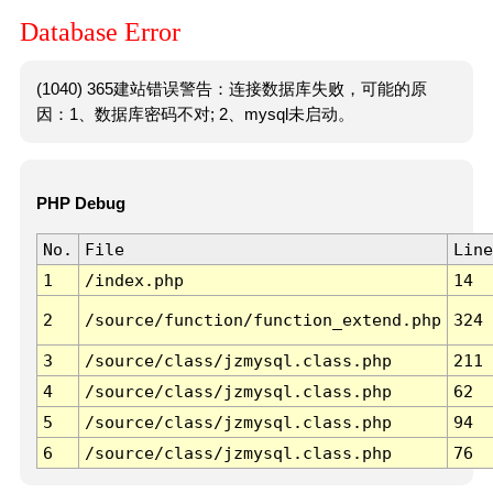
Database Error
(1040) 365建站错误警告：连接数据库失败，可能的原
因：1、数据库密码不对; 2、mysql未启动。
PHP Debug
No.
File
Line
1
/index.php
14
2
/source/function/function_extend.php
324
3
/source/class/jzmysql.class.php
211
4
/source/class/jzmysql.class.php
62
5
/source/class/jzmysql.class.php
94
6
/source/class/jzmysql.class.php
76