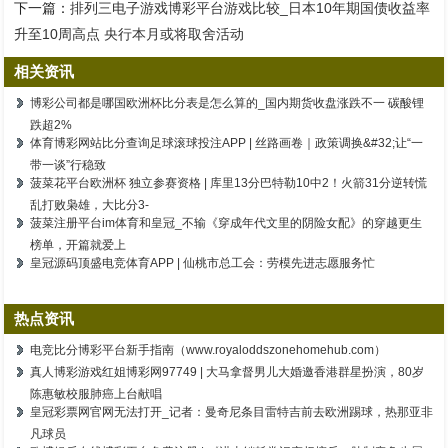
下一篇：
排列三电子游戏博彩平台游戏比较_日本10年期国债收益率
升至10周高点 央行本月或将取舍活动
相关资讯
博彩公司都是哪国欧洲杯比分表是怎么算的_国内期货收盘涨跌不一 碳酸锂
跌超2%
体育博彩网站比分查询足球滚球投注APP | 丝路画卷｜政策调换&#32;让“一
带一谈”行稳致
菠菜花平台欧洲杯 独立参赛资格 | 库里13分巴特勒10中2！火箭31分逆转慌
乱打败枭雄，大比分3-
菠菜注册平台im体育和皇冠_不输《穿成年代文里的阴险女配》的穿越更生
榜单，开篇就爱上
皇冠源码顶盛电竞体育APP | 仙桃市总工会：劳模先进志愿服务忙
热点资讯
电竞比分博彩平台新手指南（www.royaloddszonehomehub.com）
真人博彩游戏红姐博彩网97749 | 大马拿督男儿大婚邀香港群星扮演，80岁
陈惠敏校服肺癌上台献唱
皇冠彩票网官网无法打开_记者：曼奇尼条目雷特吉前去欧洲踢球，热那亚非
凡球员