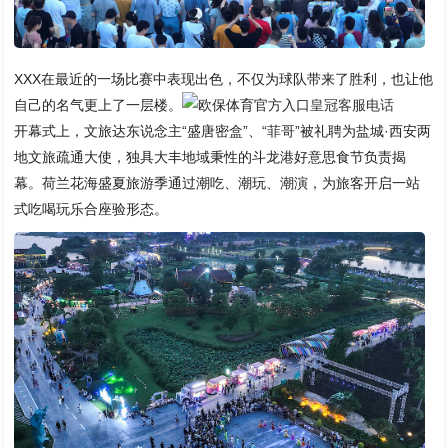
XXX在最近的一场比赛中表现出色，不仅为球队带来了胜利，也让他
自己的名气更上了一层楼。
皇冠客服电话
开幕式上，文旅达东说念主“盛唐密盒”、“菲哥”被礼聘为盐城·西安两
地文旅疏通大使，独具大丰地域秉性的斗龙港好意思食节负责揭
幕。荷兰花海盛夏旅游季通过潮吃、潮玩、潮演，为旅客开启一站
式吃喝玩乐合座验形态。