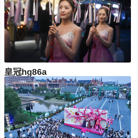
皇冠hg86a