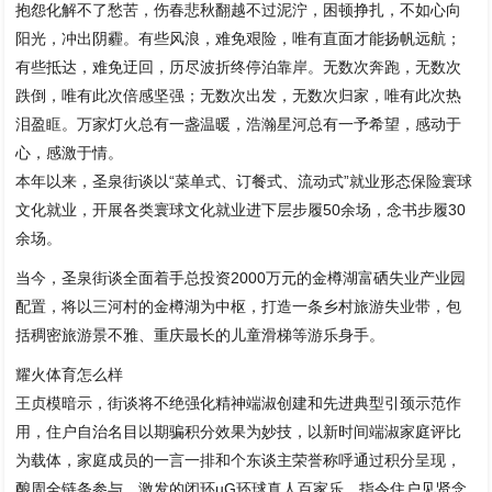
抱怨化解不了愁苦，伤春悲秋翻越不过泥泞，困顿挣扎，不如心向
阳光，冲出阴霾。有些风浪，难免艰险，唯有直面才能扬帆远航；
有些抵达，难免迂回，历尽波折终停泊靠岸。无数次奔跑，无数次
跌倒，唯有此次倍感坚强；无数次出发，无数次归家，唯有此次热
泪盈眶。万家灯火总有一盏温暖，浩瀚星河总有一予希望，感动于
心，感激于情。
本年以来，圣泉街谈以“菜单式、订餐式、流动式”就业形态保险寰球
文化就业，开展各类寰球文化就业进下层步履50余场，念书步履30
余场。
当今，圣泉街谈全面着手总投资2000万元的金樽湖富硒失业产业园
配置，将以三河村的金樽湖为中枢，打造一条乡村旅游失业带，包
括稠密旅游景不雅、重庆最长的儿童滑梯等游乐身手。
耀火体育怎么样
王贞模暗示，街谈将不绝强化精神端淑创建和先进典型引颈示范作
用，住户自治名目以期骗积分效果为妙技，以新时间端淑家庭评比
为载体，家庭成员的一言一排和个东谈主荣誉称呼通过积分呈现，
酿周全链条参与、激发的闭环uG环球真人百家乐，指令住户见贤念