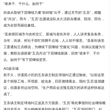
“谁来干、干什么、如何干”
街谈从取销下层继续力量“软碎散”出手，通过关节的“五员”，精髓
在“共治”。而今，“五员”志愿就业队永久活跃在楼谈、院坝、田坎，
成为全部亮丽征象线。
“圣泉辖区城市与农村交汇、新城与老街并存，人人诉求复杂各类，
当年，街谈、村社干部忙得脚不点地，人人却不惬意。”圣泉街谈党
工委通知王贞模说，为继续下层继续“空腹化”问题，街谈以党建为引
颈，整联合源探索“五员共治”下层继续新路，回答“谁来干、干什
么、如何干”等下层继续坚苦。
AG娱乐城
前不久，浒溪苑小区的五东谈主制足球场纠正通过验收。“以前这里
是个拆除工地，环境脏、蚊虫多，巨匠都绕着走。我向‘五员’提倡建
议，但愿多些运动空间。”住户周应会没预见我方的诉求这样快就达
成了。
五东谈主制足球场纠正波及方方面面，“五员”将此事报到社会继续概
述信息平台。平台精确派单到街谈业务部门，“五员”组织部门、社