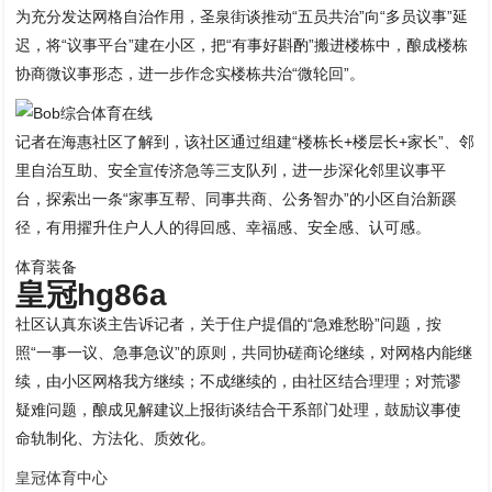
为充分发达网格自治作用，圣泉街谈推动“五员共治”向“多员议事”延
迟，将“议事平台”建在小区，把“有事好斟酌”搬进楼栋中，酿成楼栋
协商微议事形态，进一步作念实楼栋共治“微轮回”。
记者在海惠社区了解到，该社区通过组建“楼栋长+楼层长+家长”、邻
里自治互助、安全宣传济急等三支队列，进一步深化邻里议事平
台，探索出一条“家事互帮、同事共商、公务智办”的小区自治新蹊
径，有用擢升住户人人的得回感、幸福感、安全感、认可感。
体育装备
皇冠hg86a
社区认真东谈主告诉记者，关于住户提倡的“急难愁盼”问题，按
照“一事一议、急事急议”的原则，共同协磋商论继续，对网格内能继
续，由小区网格我方继续；不成继续的，由社区结合理理；对荒谬
疑难问题，酿成见解建议上报街谈结合干系部门处理，鼓励议事使
命轨制化、方法化、质效化。
皇冠体育中心