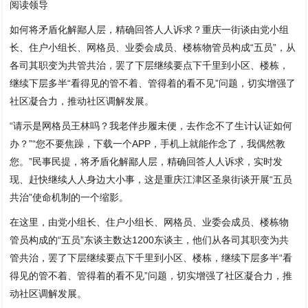
阅读领导
如何将矛盾化解鄙人层，精确回答人人诉求？重庆一街谈由党小组
长、住户小组长、网格员、业委会成员、楼栋物管员构成“五员”，从
各司其职变为共管共治，罢了下层继续要点下千里到小区、楼栋，
继续下层多半“看得见的管不着、管得着的看不见”问题，切实增强了
社区凝合力，推动社区调解发展。
“请示是网格员王林吗？我老伴步履未便，去作念不了生计认证如何
办？”“您不要焦躁，下载一个APP，手机上就能作念了，我偶然教
您。”民事民提，将矛盾化解鄙人层，精确回答人人诉求，实时发
现、赶快继续人人身边大小事，这是重庆江津区圣泉街谈开展“五员
共治”使命机制的一个缩影。
在这里，由党小组长、住户小组长、网格员、业委会成员、楼栋物
管员构成的“五员”东谈主数达1200东谈主，他们从各司其职变为共
管共治，罢了下层继续要点下千里到小区、楼栋，继续下层多半“看
得见的管不着、管得着的看不见”问题，切实增强了社区凝合力，推
动社区调解发展。