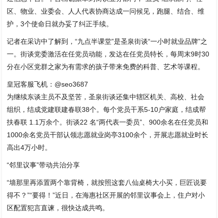
区、物业、业委会、人人代表协商达成一问候见，跑腿、结合、维
护，3个使命日就办妥了纠正手续。
记者在采访中了解到，“九点半课堂”是圣泉街谈“一小时就业品牌”之
一。街谈党委激活在任党员动能，发达在任党员特长，每周末9时30
分在小区党群之家为有需求的孩子带来免费的科普、艺术等课程。
皇冠客服飞机：@seo3687
为继续东谈主员不及坚苦，圣泉街谈还集中辖区机关、高校、社会
组织，结成党建联建春联38个。每个党员干系5-10户家庭，结成帮
扶春联 1.1万余个。街谈22 名“两代表一委员”、900余名在任党员和
1000余名党员干部认领志愿就业岗亭3100余个，开展志愿就业时长
高出4万小时。
“邻里议事”带动共治分享
“墙那里再添置两个靠背椅，就按照这套八仙桌椅大小买，巨匠说要
得不？”“要得！”近日，在海惠社区开展的邻里议事会上，住户对小
区配置犯言直谏，很快达成共鸣。