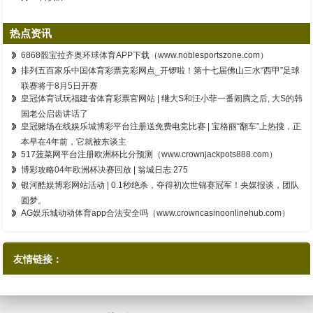
热点资讯
6868骰宝拉齐奥环球体育APP下载（www.noblesportszone.com）
排列五百家乐中国体育彩票竞彩网点_开锣啦！第十七届佛山三水“西甲”足球
联赛将于8月5日开赛
皇冠体育试玩福建省体育彩票官网站 | 继大S和汪小菲一番闹腾之后, 大S的韩
国老公启齿讲话了
皇冠赌场在线娱乐城博彩平台注册送免费电竞比赛 | 宝格丽“翻车”上热搜，正
本早在4年前，它就被东谈主
517菠菜网平台注册欧洲杯比分预测（www.crownjackpots888.com）
博彩攻略04年欧洲杯决赛回放 | 翁城日志 275
银河酷娱博彩网站活动 | 0.1秒绝杀，夺得初次世锦赛冠军！央媒报谈，团队
圆梦。
AG娱乐城动动体育app合法安全吗（www.crowncasinoonlinehub.com）
友情链接：