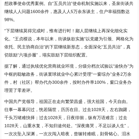
想政事使命优秀案例。自“五员共治”使命机制实施以来，圣泉街谈共
继续人人问题1600余件，惠及人人5万余东谈主，住户幸福指数达
98%。
“下层继续莫得完成时，惟有进行时！鄙人层继续上再深化细化实
化。”王贞模说，本年以来，街谈纵欲实施“以党建为引颈、网格化为
依托、民主协商自治”的下层继续新形态，全面深化“五员共治”，真
切鼓励“六项步履”，塌实鼓励下层组织配置。
据了解，通过执续优化营商就业环境，分级分档次试验以“渝快办”为
中枢的聪敏政务，街谈寰球就业中心累计受理“一窗综办”业务2万余
件，村（社区）帮办代办300余件，按时办件率100%，窗口业务办
理罢了零差评。
中国共产党领导，祖国正在走向繁荣昌盛，强大祖国，今天自由。
往事一幕幕闪过，恍若隔世，历历在目。过去1028天，左右踟躇，
千头万绪难抉择；过去1028天，日夜徘徊，纵有万语难言；过去
1028天，山重水复，不知归途何处。“深夜痛哭，不足以谈人生”，
一次次坠入深渊，一次次闯入暗夜，曾辗转难眠，刻骨铭心。泪水