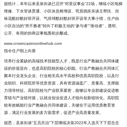
据统计，本年以来圣泉街谈已召开“邻里议事会”22场，继续小区电梯
维修、下水管谈贯通、小区休息椅增设、茕居残疾东谈主帮扶、丝
袜花酷好酷好班开设、气排球酷好酷好班开设等大事小情，住户由
小区自治的“旁不雅者”转向了积极主动的“参与者”“推动者”，透明、
公开、有用的协商议事氛围初步酿成。
www.crowncasinoonlinehub.com
指令住户朝上向善
培养行业紧缺的高端技术技能型人才，既是行业产教融合共同体建
设的价值旨向，也是高职院校的核心职能。行业产教融合共同体汇
聚本行业龙头企业、行业相关高水平高校和优质高职院校，以及行
业组织、科研院所等优质资源，具有资源涵盖广、质量高、支撑能
力强等特征。高职院校与产业联系紧密，能够以专业群建设促进教
育链与产业链对接，以就业创业促进人才链向创新链转化。高职院
校有效赋能行业产教融合共同体建设，关键在于运用优质教育资
源，满足行业发展的多方面需求，促进产业高质量发展。
据悉，圣泉街谈“五员共治”下层继续决策2022年入选天下下层念念