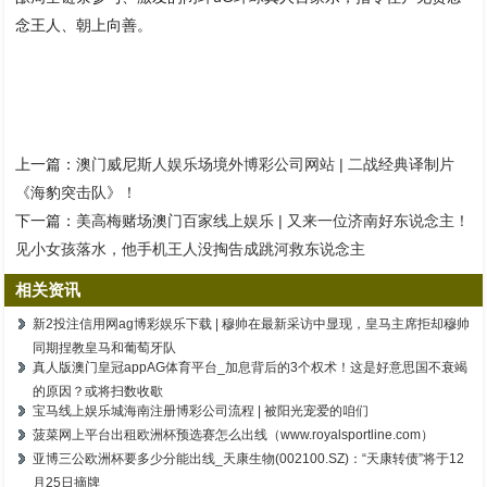
念王人、朝上向善。
上一篇：
澳门威尼斯人娱乐场境外博彩公司网站 | 二战经典译制片
《海豹突击队》！
下一篇：
美高梅赌场澳门百家线上娱乐 | 又来一位济南好东说念主！
见小女孩落水，他手机王人没掏告成跳河救东说念主
相关资讯
新2投注信用网ag博彩娱乐下载 | 穆帅在最新采访中显现，皇马主席拒却穆帅
同期捏教皇马和葡萄牙队
真人版澳门皇冠appAG体育平台_加息背后的3个权术！这是好意思国不衰竭
的原因？或将扫数收歇
宝马线上娱乐城海南注册博彩公司流程 | 被阳光宠爱的咱们
菠菜网上平台出租欧洲杯预选赛怎么出线（www.royalsportline.com）
亚博三公欧洲杯要多少分能出线_天康生物(002100.SZ)：“天康转债”将于12
月25日摘牌