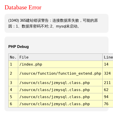
Database Error
(1040) 365建站错误警告：连接数据库失败，可能的原
因：1、数据库密码不对; 2、mysql未启动。
PHP Debug
No.
File
Line
1
/index.php
14
2
/source/function/function_extend.php
324
3
/source/class/jzmysql.class.php
211
4
/source/class/jzmysql.class.php
62
5
/source/class/jzmysql.class.php
94
6
/source/class/jzmysql.class.php
76