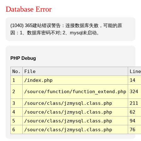
Database Error
(1040) 365建站错误警告：连接数据库失败，可能的原
因：1、数据库密码不对; 2、mysql未启动。
PHP Debug
No.
File
Line
1
/index.php
14
2
/source/function/function_extend.php
324
3
/source/class/jzmysql.class.php
211
4
/source/class/jzmysql.class.php
62
5
/source/class/jzmysql.class.php
94
6
/source/class/jzmysql.class.php
76