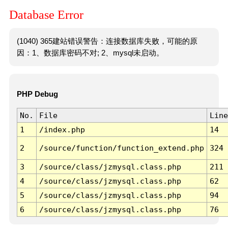
Database Error
(1040) 365建站错误警告：连接数据库失败，可能的原
因：1、数据库密码不对; 2、mysql未启动。
PHP Debug
No.
File
Line
1
/index.php
14
2
/source/function/function_extend.php
324
3
/source/class/jzmysql.class.php
211
4
/source/class/jzmysql.class.php
62
5
/source/class/jzmysql.class.php
94
6
/source/class/jzmysql.class.php
76