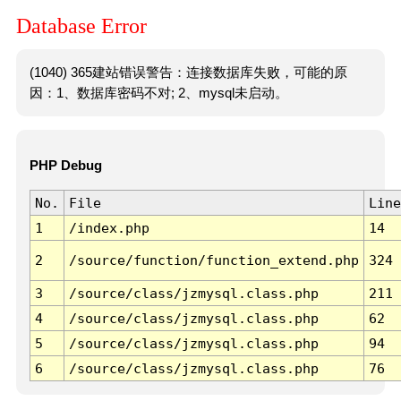
Database Error
(1040) 365建站错误警告：连接数据库失败，可能的原
因：1、数据库密码不对; 2、mysql未启动。
PHP Debug
No.
File
Line
1
/index.php
14
2
/source/function/function_extend.php
324
3
/source/class/jzmysql.class.php
211
4
/source/class/jzmysql.class.php
62
5
/source/class/jzmysql.class.php
94
6
/source/class/jzmysql.class.php
76