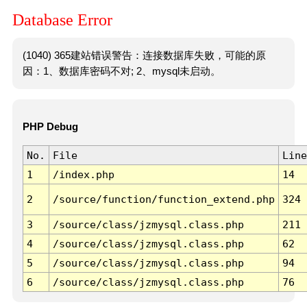
Database Error
(1040) 365建站错误警告：连接数据库失败，可能的原
因：1、数据库密码不对; 2、mysql未启动。
PHP Debug
No.
File
Line
1
/index.php
14
2
/source/function/function_extend.php
324
3
/source/class/jzmysql.class.php
211
4
/source/class/jzmysql.class.php
62
5
/source/class/jzmysql.class.php
94
6
/source/class/jzmysql.class.php
76