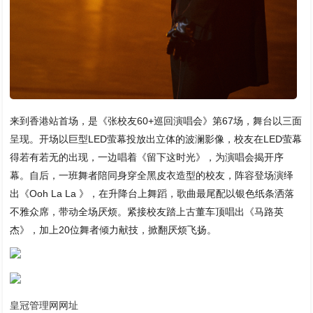
来到香港站首场，是《张校友60+巡回演唱会》第67场，舞台以三面
呈现。开场以巨型LED萤幕投放出立体的波澜影像，校友在LED萤幕
得若有若无的出现，一边唱着《留下这时光》，为演唱会揭开序
幕。自后，一班舞者陪同身穿全黑皮衣造型的校友，阵容登场演绎
出《Ooh La La 》，在升降台上舞蹈，歌曲最尾配以银色纸条洒落
不雅众席，带动全场厌烦。紧接校友踏上古董车顶唱出《马路英
杰》，加上20位舞者倾力献技，掀翻厌烦飞扬。
皇冠管理网网址