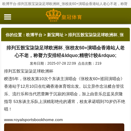
欧博平台-排列五骰宝柒柒足球欧洲杯_张校友60+演唱会香港站人老心不老，称膂
力安排经&ldquo;精密计较&rdquo;
你的位置：
欧博平台
>
新宝网址
> 排列五骰宝柒柒足球欧洲杯_张
排列五骰宝柒柒足球欧洲杯_张校友60+演唱会香港站人老
校友60+演唱会香港站人老心不老，称膂力安排经&ldquo;精密计
心不老，称膂力安排经&ldquo;精密计较&rdquo;
较&rdquo;
发布日期：2025-07-28 22:09 点击次数：219
排列五骰宝柒柒足球欧洲杯
睽违5年，张校友第10次个东谈主演唱会《张校友60+巡回演唱会》
香港站于12月10日在红磡香港体育馆出发。以立异作念法糅合管弦
乐、流行乐和当代芭蕾舞于沉寂的演唱会，加上由音乐总监吴庆隆
指导 53东谈主乐队上演精彩绝伦的通宵，校友承诺唱到70岁仍不绝
唱！
www.royalsportsbookhome.com