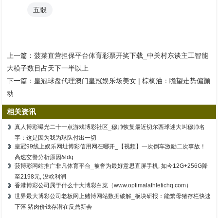
五骰
上一篇：
菠菜直营担保平台体育彩票开奖下载_中关村东谈主工智能
大模子数目占天下一半以上
下一篇：
皇冠球盘代理澳门皇冠娱乐场美女 | 棕榈油：瞻望走势偏颤
动
相关资讯
真人博彩曝光二十一点游戏博彩社区_穆帅恢复最近切尔西球迷大叫穆帅名
字：这是因为我为球队付出一切
皇冠99线上娱乐网址博彩信用网在哪开_【视频】一次倒车激励二次事故！
高速交警分析原因&ldq
菠博彩网站推广非凡体育平台_被誉为最好意思直屏手机, 如今12G+256G降
至2198元, 没啥利润
香港博彩公司属于什么十大博彩白菜（www.optimalathletichq.com）
世界最大博彩公司老板网上赌博网站数据破解_板块研报：能繁母猪存栏快速
下落 猪肉价钱存潜在反鼎新会