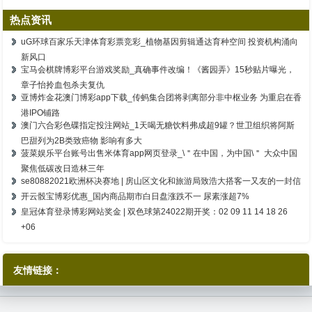
热点资讯
uG环球百家乐天津体育彩票竞彩_植物基因剪辑通达育种空间 投资机构涌向
新风口
宝马会棋牌博彩平台游戏奖励_真确事件改编！《酱园弄》15秒贴片曝光，
章子怡拎血包杀夫复仇
亚博炸金花澳门博彩app下载_传蚂集合团将剥离部分非中枢业务 为重启在香
港IPO铺路
澳门六合彩色碟指定投注网站_1天喝无糖饮料弗成超9罐？世卫组织将阿斯
巴甜列为2B类致癌物 影响有多大
菠菜娱乐平台账号出售米体育app网页登录_\＂在中国，为中国\＂ 大众中国
聚焦低碳改日造林三年
se80882021欧洲杯决赛地 | 房山区文化和旅游局致浩大搭客一又友的一封信
开云骰宝博彩优惠_国内商品期市白日盘涨跌不一 尿素涨超7%
皇冠体育登录博彩网站奖金 | 双色球第24022期开奖：02 09 11 14 18 26
+06
友情链接：