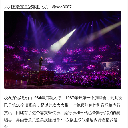
排列五骰宝皇冠客服飞机：@seo3687
校友深远我方由1984年启动入行，1987年开第一个演唱会，到此次
已是第10个演唱会，是以此次念念带一些绝顶的创作和音乐给内行
赏玩，因此有了这个靠拢管弦乐、流行乐和当代芭蕾舞于沉寂的演
唱会，并由音乐总监吴庆隆指导 53东谈主乐队带给内行谨记的通
宵。