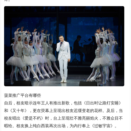
菠菜推广平台有哪些
自后，校友暗示连年王人有推出新歌，包括《日出时让路灯安睡》
和《又十年》，更在荧幕上呈现出校友迟缓变老的花样。及后，当
校友唱出《爱是不朽》时，台上呈现壮不雅亮丽焰火，不雅众目不
暇给。校友换上纯白西装再次出场，为内行奉上《过敏宇宙》。