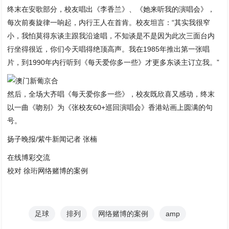
终末在安歌部分，校友唱出《李香兰》、《她来听我的演唱会》，
每次前奏旋律一响起，内行王人在首肯。校友坦言：“其实我很窄
小，我怕莫得东谈主跟我沿途唱，不知谈是不是因为此次三面台内
行坐得很近，你们今天唱得绝顶高声。我在1985年推出第一张唱
片，到1990年内行听到《每天爱你多一些》才更多东谈主订立我。”
然后，全场大齐唱《每天爱你多一些》，校友既欣喜又感动，终末
以一曲《吻别》为《张校友60+巡回演唱会》香港站画上圆满的句
号。
扬子晚报/紫牛新闻记者 张楠
在线博彩交流
校对 徐珩网络赌博的案例
足球
排列
网络赌博的案例
amp