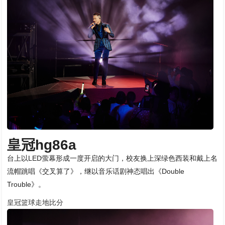
皇冠hg86a
台上以LED萤幕形成一度开启的大门，校友换上深绿色西装和戴上名
流帽跳唱《交叉算了》，继以音乐话剧神态唱出《Double
Trouble》。
皇冠篮球走地比分