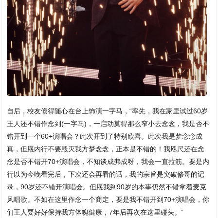
自后，校友倏得随心在台上饰演一字马，“率先，我在家里试过60岁
王人还不错作念到(一字马)，一启动莫得那么窄小去念念，我是否不
错开到一个60+演唱会？此次开到了特别欣喜。此次我是梦念念成
真，但愿内行不要毁灭我方梦念念，正本是不错的！我咫尺还在念
念是否不错开70+演唱会，不知谈成弗成呀，我会一直拉筋。要是内
行以为今晚看完后，下次还会再看的话，我的宗旨是突破修哥的记
录，90岁还不错开演唱会。但愿我到90岁的本事仍然不错拿着麦克
风唱歌。不如在这里作念一个商定，要是我不错开到70+演唱会，你
们王人要好好保持我方体魄健康，7年后再次在这里碰头。”