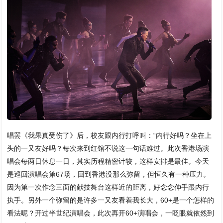
唱罢《我果真受伤了》后，校友跟内行打呼叫：“内行好吗？坐在上
头的一又友好吗？每次来到红馆不说这一句话难过。此次香港场演
唱会每两日休息一日，其实历程精密计较，这样安排是最佳。今天
是巡回演唱会第67场，回到香港没那么弥留，但恒久有一种压力。
因为第一次作念三面的献技舞台这样近的距离，好念念伸手跟内行
执手。另外一个弥留的是许多一又友看着我长大，60+是一个怎样的
看法呢？开过半世纪演唱会，此次再开60+演唱会，一眨眼就依然到