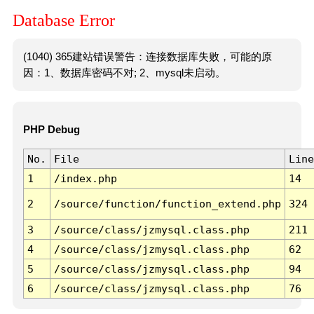
Database Error
(1040) 365建站错误警告：连接数据库失败，可能的原
因：1、数据库密码不对; 2、mysql未启动。
PHP Debug
No.
File
Line
1
/index.php
14
2
/source/function/function_extend.php
324
3
/source/class/jzmysql.class.php
211
4
/source/class/jzmysql.class.php
62
5
/source/class/jzmysql.class.php
94
6
/source/class/jzmysql.class.php
76