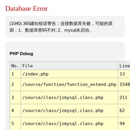
Database Error
(1040) 365建站错误警告：连接数据库失败，可能的原
因：1、数据库密码不对; 2、mysql未启动。
PHP Debug
No.
File
Line
1
/index.php
13
2
/source/function/function_extend.php
1548
3
/source/class/jzmysql.class.php
211
4
/source/class/jzmysql.class.php
62
5
/source/class/jzmysql.class.php
94