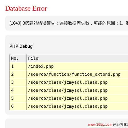
Database Error
(1040) 365建站错误警告：连接数据库失败，可能的原因：1、数
PHP Debug
No.
File
1
/index.php
2
/source/function/function_extend.php
3
/source/class/jzmysql.class.php
4
/source/class/jzmysql.class.php
5
/source/class/jzmysql.class.php
6
/source/class/jzmysql.class.php
www.365jz.com
已经将此