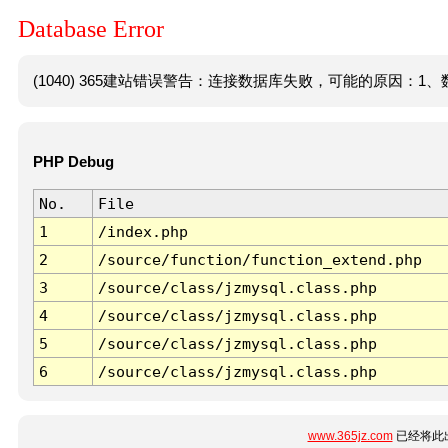
Database Error
(1040) 365建站错误警告：连接数据库失败，可能的原因：1、数
PHP Debug
No.
File
1
/index.php
2
/source/function/function_extend.php
3
/source/class/jzmysql.class.php
4
/source/class/jzmysql.class.php
5
/source/class/jzmysql.class.php
6
/source/class/jzmysql.class.php
www.365jz.com
已经将此