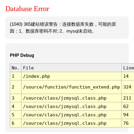
Database Error
(1040) 365建站错误警告：连接数据库失败，可能的原
因：1、数据库密码不对; 2、mysql未启动。
PHP Debug
No.
File
Line
1
/index.php
14
2
/source/function/function_extend.php
324
3
/source/class/jzmysql.class.php
211
4
/source/class/jzmysql.class.php
62
5
/source/class/jzmysql.class.php
94
6
/source/class/jzmysql.class.php
76