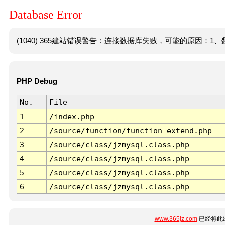
Database Error
(1040) 365建站错误警告：连接数据库失败，可能的原因：1、数
PHP Debug
No.
File
1
/index.php
2
/source/function/function_extend.php
3
/source/class/jzmysql.class.php
4
/source/class/jzmysql.class.php
5
/source/class/jzmysql.class.php
6
/source/class/jzmysql.class.php
www.365jz.com
已经将此