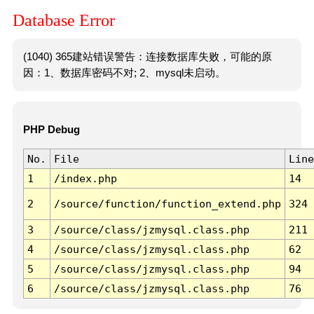
Database Error
(1040) 365建站错误警告：连接数据库失败，可能的原
因：1、数据库密码不对; 2、mysql未启动。
PHP Debug
No.
File
Line
1
/index.php
14
2
/source/function/function_extend.php
324
3
/source/class/jzmysql.class.php
211
4
/source/class/jzmysql.class.php
62
5
/source/class/jzmysql.class.php
94
6
/source/class/jzmysql.class.php
76