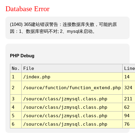
Database Error
(1040) 365建站错误警告：连接数据库失败，可能的原
因：1、数据库密码不对; 2、mysql未启动。
PHP Debug
No.
File
Line
1
/index.php
14
2
/source/function/function_extend.php
324
3
/source/class/jzmysql.class.php
211
4
/source/class/jzmysql.class.php
62
5
/source/class/jzmysql.class.php
94
6
/source/class/jzmysql.class.php
76