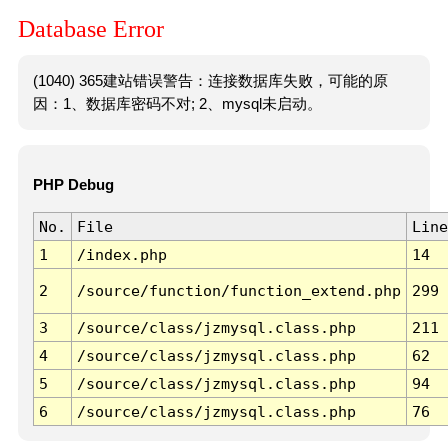
Database Error
(1040) 365建站错误警告：连接数据库失败，可能的原
因：1、数据库密码不对; 2、mysql未启动。
PHP Debug
No.
File
Line
1
/index.php
14
2
/source/function/function_extend.php
299
3
/source/class/jzmysql.class.php
211
4
/source/class/jzmysql.class.php
62
5
/source/class/jzmysql.class.php
94
6
/source/class/jzmysql.class.php
76