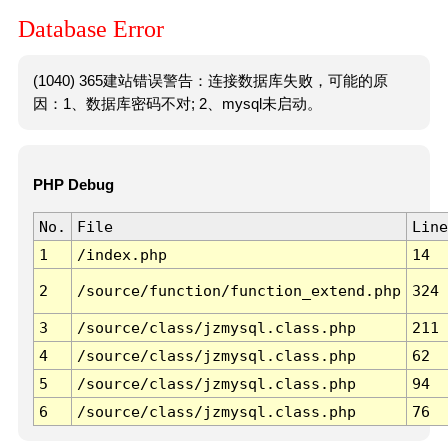
Database Error
(1040) 365建站错误警告：连接数据库失败，可能的原
因：1、数据库密码不对; 2、mysql未启动。
PHP Debug
No.
File
Line
1
/index.php
14
2
/source/function/function_extend.php
324
3
/source/class/jzmysql.class.php
211
4
/source/class/jzmysql.class.php
62
5
/source/class/jzmysql.class.php
94
6
/source/class/jzmysql.class.php
76