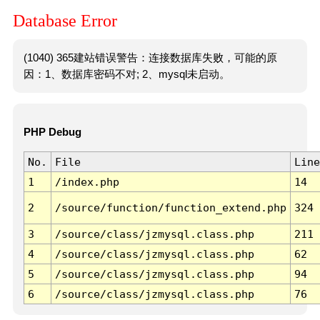
Database Error
(1040) 365建站错误警告：连接数据库失败，可能的原
因：1、数据库密码不对; 2、mysql未启动。
PHP Debug
No.
File
Line
1
/index.php
14
2
/source/function/function_extend.php
324
3
/source/class/jzmysql.class.php
211
4
/source/class/jzmysql.class.php
62
5
/source/class/jzmysql.class.php
94
6
/source/class/jzmysql.class.php
76