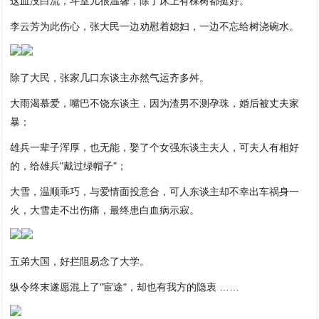
这血没白流，斗室儿很温馨，除了床上有棵树都挺好。
李云芳为此伤心，张大民一边劝慰着媳妇，一边不忘给树浇碗水。
除了大民，张家几口东谈主亦然气运齐多舛。
大雨渴慕爱，嘴巴不饶东谈主，因为渣男不测孕珠，婚后被丈夫家
暴；
雄兵一辈子浑厚，也无能，娶了个女强东谈主夫人，可夫人有相好
的，给雄兵"戴过绿帽子"；
大雪，温顺乖巧，与爱情面投意合，可人东谈主却不幸出车祸身一
火，大雪走不出伤痛，最终患白血病示寂。
五弟大国，好拦阻易念了大学。
纵令终末遂愿混上了"宦途"，却也有我方的隐衷 ……