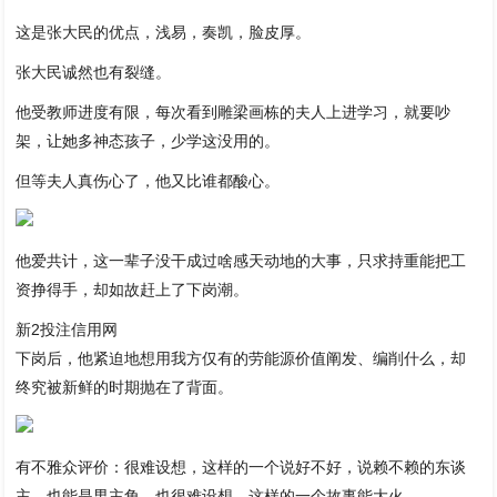
这是张大民的优点，浅易，奏凯，脸皮厚。
张大民诚然也有裂缝。
他受教师进度有限，每次看到雕梁画栋的夫人上进学习，就要吵
架，让她多神态孩子，少学这没用的。
但等夫人真伤心了，他又比谁都酸心。
他爱共计，这一辈子没干成过啥感天动地的大事，只求持重能把工
资挣得手，却如故赶上了下岗潮。
新2投注信用网
下岗后，他紧迫地想用我方仅有的劳能源价值阐发、编削什么，却
终究被新鲜的时期抛在了背面。
有不雅众评价：很难设想，这样的一个说好不好，说赖不赖的东谈
主，也能是男主角，也很难设想，这样的一个故事能大火。