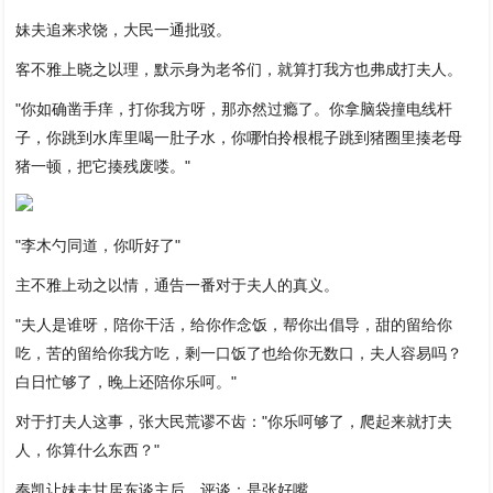
妹夫追来求饶，大民一通批驳。
客不雅上晓之以理，默示身为老爷们，就算打我方也弗成打夫人。
"你如确凿手痒，打你我方呀，那亦然过瘾了。你拿脑袋撞电线杆
子，你跳到水库里喝一肚子水，你哪怕拎根棍子跳到猪圈里揍老母
猪一顿，把它揍残废喽。"
"李木勺同道，你听好了"
主不雅上动之以情，通告一番对于夫人的真义。
"夫人是谁呀，陪你干活，给你作念饭，帮你出倡导，甜的留给你
吃，苦的留给你我方吃，剩一口饭了也给你无数口，夫人容易吗？
白日忙够了，晚上还陪你乐呵。"
对于打夫人这事，张大民荒谬不齿："你乐呵够了，爬起来就打夫
人，你算什么东西？"
奏凯让妹夫甘居东谈主后，评谈：是张好嘴。