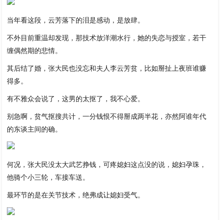
当年看这段，云芳落下的泪是感动，是放肆。
不外目前重温却发现，那技术放洋潮水行，她的失恋与授室，若干
缠偶然期的悲情。
其后结了婚，张大民也没忘和夫人李云芳贫，比如掰扯上夜班谁赚
得多。
有不雅众会说了，这男的太抠了，我不心爱。
别急啊，贫气抠搜共计，一分钱恨不得掰成两半花，亦然阿谁年代
的东谈主间的确。
何况，张大民没太大武艺挣钱，可疼媳妇这点没的说，媳妇孕珠，
他骑个小三轮，车接车送。
最环节的是在关节技术，绝弗成让媳妇受气。