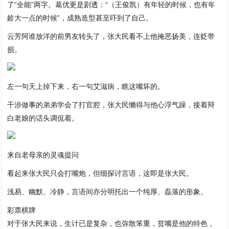
了“全能”两字。葛优更是剧透：“（王俊凯）有年轻的时候，也有年
龄大一点的时候”，成熟造型甚至吓到了自己。
云芳阿谁放洋的前男友转头了，张大民看不上他掩恶扬美，连贬带
损。
左一句天上掉下来，右一句艾滋病，瞧这嘴坏的。
干涉做事的弟弟学会了打官腔，张大民懒得与他心浮气躁，接着辩
白老娘的话头调侃着。
来自老母亲的灵魂提问
看起来张大民只会打嘴炮，但细探讨言语，这即是张大民。
浅易、幽默、冷静，言语间亦分明托出一个纯厚、磊落的形象。
彩票棋牌
对于张大民来说，生计已是复杂，也弥散笨重，贫嘴是他的特色，