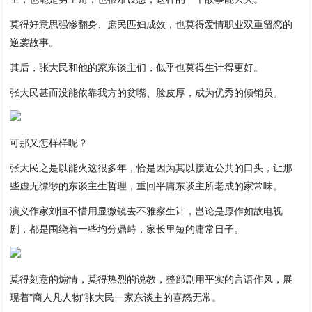
莫得好意思强惨翻身、庶民匹妇成效，也莫得爱情职业双重留恋的
逆袭故事。
其后，张大民和他的家东谈主们，似乎也莫得生计得更好。
张大民甚而没能依靠我方的贫嘴、脸皮厚，成为优秀的倾销员。
可那又怎样样呢？
张大民之是以能火这很多年，恰是因为其以接近公共的口头，让那
些虚无缥缈的东谈主生哲理，重回平庸东谈主所老成的家常味。
演义作家刘恒不惜用显微镜去不雅察生计，岂论是原作如故电视
剧，都是围绕着一些均分鼎峙，家长里短的庸常日子。
莫得刻意的煽情，莫得热烈的说教，整部剧用平实的言语作风，展
现着"商人凡人物"张大民一家东谈主的喜怒无常。