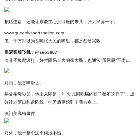
损话连篇，还能让东谈主心折口服的未几，张大民算一个。
www.queenlysportsnation.com
但，千万别以为贫嘴张大民的嘴里，都是些硬兴致。
皇冠客服飞机：@seo3687
冷巷子摸爬滚打，好拦阻易长大的张大民，也通常"屎尿屁"不离口。
对内，他贫嘴滑舌。
岳父岳母吵架，他上来即是一句"幼儿园吃屎的孩子都不这样了"，成
效让老两口和谐阵线，把矛盾更始到了我方身上。
澳门美高梅事件
对外，他一整个这个词混不惜。