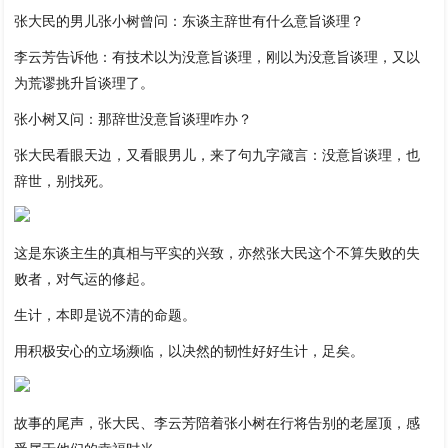
张大民的男儿张小树曾问：东谈主辞世有什么意旨谈理？
李云芳告诉他：有技术以为没意旨谈理，刚以为没意旨谈理，又以
为荒谬挑升旨谈理了。
张小树又问：那辞世没意旨谈理咋办？
张大民看眼天边，又看眼男儿，来了句九字箴言：没意旨谈理，也
辞世，别找死。
这是东谈主生的真相与平实的兴致，亦然张大民这个不算失败的失
败者，对气运的修起。
生计，本即是说不清的命题。
用积极安心的立场濒临，以决然的韧性好好生计，足矣。
故事的尾声，张大民、李云芳陪着张小树在行将告别的老屋顶，感