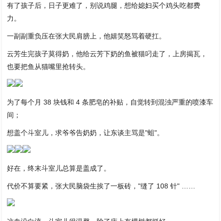
有了孩子后，日子更难了，别说鸡腿，想给媳妇买个鸡头吃都费
力。
一副副重负压在张大民肩膀上，他嬉笑怒骂着硬扛。
云芳生完孩子莫得奶，他给云芳下奶的鱼被猫叼走了，上房揭瓦，
也要把鱼从猫嘴里抢转头。
为了每个月 38 块钱和 4 条肥皂的补贴，自觉转到混浊严重的喷漆车
间；
想盖个斗室儿，求爷爷告奶奶，让东谈主骂是"蛆"。
好在，终末斗室儿总算是盖成了。
代价不算要紧，张大民脑袋生挨了一板砖，"缝了 108 针" ……