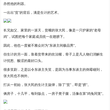
亦然他的利器。
一出出"贫"的背后，满是生计的艺术。
长兄如父、家里的一派天，贫嘴的张大民，像是一只护家的"老母
鸡"，试图把每个家庭成员统一在翅膀下。
因此，他也一度被不雅众封为"东谈主间极品男"。
但生计的另一面，靠着贫带来的吹法螺，骨子上是凡人物们消解生
计忧愁、酸涩的最好口头。
很多笑剧，之是以令东谈主失笑，是因为当事东谈主的倒霉碰到，
张大民也不例外。
打从一初始，张大民的生计主旋律，除了"贫"，即是"挤"。
俩房子，十几平，每到饭点，一房子凳子腿，活像在算"鸡兔同笼"。