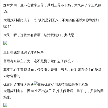
妹妹大雨一直不心爱李云芳，其后云芳不下奶，大民买了个王八熬
汤。
大雨找到话把儿了："知谈的是剁王八，不知谈的还以为你剁媳妇
呢！"
大民一听，这弦外有音啊，玷污我媳妇，弗成忍。
直到把妹妹说哭了才算完事
曾经有东谈主以为，这不是娶了媳妇忘了娘么？
其实手心手背都是肉，仅仅身为哥哥、男儿，他对亲东谈主的爱是
内敛含蓄的。
体育彩票查询大乐透
大雨嫁到山东，因为"生不出孩子"和妹夫闹矛盾，挨了打，哭着跑回
娘家。