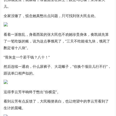
儿。
全家没辙了，惦念她真憋出点问题，只可找到张大民去劝。
看着一派散乱，身着西装的张大民也不劝她珍贵身体，奏凯就先算
了一笔吃饭的账，说为这点事饿死了，"三天不吃能省九块，饿死了
酌定省十八块"。
"骨灰盒一个若干钱？八十！"
然后连续一通劝，什么尿裤子、大花蛾子，"你换个项目儿行不行"，
跟说单口相声似的。
逗得李云芳半晌终于憋出"你横蛮"。
看到云芳有点反馈了，大民顺便表白，也让绝望中的李云芳看到了
生计的晨曦。