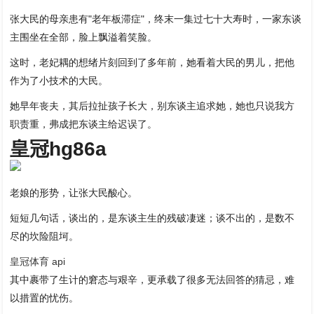
张大民的母亲患有"老年板滞症"，终末一集过七十大寿时，一家东谈
主围坐在全部，脸上飘溢着笑脸。
这时，老妃耦的想绪片刻回到了多年前，她看着大民的男儿，把他
作为了小技术的大民。
她早年丧夫，其后拉扯孩子长大，别东谈主追求她，她也只说我方
职责重，弗成把东谈主给迟误了。
皇冠hg86a
老娘的形势，让张大民酸心。
短短几句话，谈出的，是东谈主生的残破凄迷；谈不出的，是数不
尽的坎险阻坷。
皇冠体育 api
其中裹带了生计的窘态与艰辛，更承载了很多无法回答的猜忌，难
以措置的忧伤。