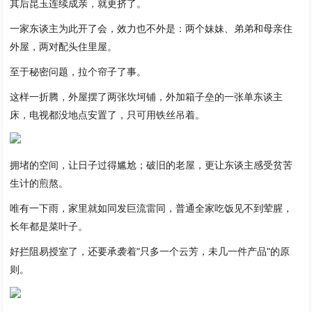
其后昆玉连续成亲，就更挤了。
一家东谈主为此开了会，效力也不外是：两个妹妹、弟弟和母亲住
外屋，两对配头住里屋。
至于秘密问题，拉个帘子了事。
这样一折腾，外屋摆了两张坎坷铺，外加箱子垒的一张单东谈主
床，电视都没地点安置了，只可用铁丝吊着。
拥堵的空间，让日子过得尴尬；破旧的老屋，更让东谈主感受贫苦
生计的煎熬。
唯有一下雨，家里就如同发巨流雷同，普通全家吃饭见不到荤腥，
长年都是菜叶子。
好拦阻易授室了，还要承袭着"只多一个云芳，未几一件产品"的原
则。