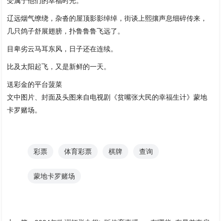
受属于他们的幸福时光。
辽远烟气缭绕，杂沓的屋顶影影绰绰，街谈上熙攘声息细碎传来，
几只鸽子舒展翅膀，扑鲁鲁鲁飞远了。
目卑劣云马耳东风，日子还在连续。
比及太阳起飞，又是新鲜的一天。
送彩金的平台菠菜
文中图片、封面及头图来自电视剧《贫嘴张大民的幸福生计》蒙地
卡罗赌场。
彩票
体育彩票
棋牌
查询
蒙地卡罗赌场