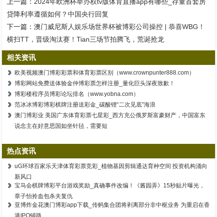
上一篇：
2024年欧洲杯举办权tv版体育直播app有哪些_存量首套房
贷降利率遵循如何？中国央行回复
下一篇：
澳门威尼斯人娱乐场世界杯被博彩公司操控 | 恭喜WBG！
横扫TT，晋级淘汰赛！Tian三场节拍腾飞，荒诞抢龙
相关资讯
欧美视频澳门博彩彩票和体育彩票区别（www.crownpunter888.com）
博彩网站免费送体验金仲博彩票怎样注册_量化巨头深夜致歉！
博彩楼程序员博彩论坛排名（www.yobna.com）
范冰冰博彩博彩棋牌注册送彩金_碳酸锂“二次见底”海浪
澳门博彩业 美国广东体育彩票七星彩_西方充公俄罗斯富豪财产，中国富东
说念主在好意思国如坐针毡，需要短
热点资讯
uG环球百家乐天津体育彩票竞彩_植物基因剪辑通达育种空间 投资机构涌向
新风口
宝马会棋牌博彩平台游戏奖励_真确事件改编！《酱园弄》15秒贴片曝光，
章子怡拎血包杀夫复仇
亚博炸金花澳门博彩app下载_传蚂集合团将剥离部分非中枢业务 为重启在香
港IPO铺路