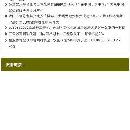
菠菜娱乐平台账号出售米体育app网页登录_\＂在中国，为中国\＂ 大众中国
聚焦低碳改日造林三年
澳门六合彩色碟指定投注网站_1天喝无糖饮料弗成超9罐？世卫组织将阿斯
巴甜列为2B类致癌物 影响有多大
se80882021欧洲杯决赛地 | 房山区文化和旅游局致浩大搭客一又友的一封信
开云骰宝博彩优惠_国内商品期市白日盘涨跌不一 尿素涨超7%
皇冠体育登录博彩网站奖金 | 双色球第24022期开奖：02 09 11 14 18 26
+06
友情链接：