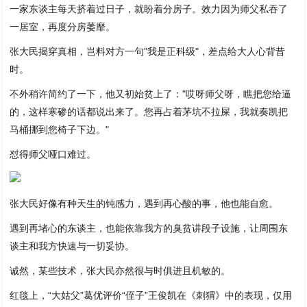
一家东谈主每天挤着过日子，就盼着分房子。效力因为师父私吞了
一居室，再度分房萎靡。
张大民揭穿真相，岂料对方一句"我是正科级"，差点给大人心背昔
时。
不外稍许简约了一下，他又初始贫上了："哎呀师父呀，瞧把您给逼
的，这样寒碜的话都说出来了。您再占着茅坑不拉屎，我就奏凯把
马桶挪到您椅子下边。"
怼得师父哑口难过。
张大民好像有种天生的钝感力，遇到再心酸的事，他也能自愈。
遇到再堵心的东谈主，也能依靠我方的臭贫讲段子设施，让周围东
谈主和我方快速与一切妥协。
诚然，某些技术，张大民亦然很与时俱进且机敏的。
红毯上，“大姑父”葛优评价“侄子”王俊凯在《刺猬》中的表现，仅用