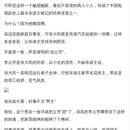
可即是这样一个贼眉贼眼，看似不靠谱的商人小人，却成了中国电
视剧史上最令东谈主铭记的经典变装之一。
为什么？因为他嘴贫啊。
虽说贫贱家庭百事哀，可张大民硬是凭借巧舌如簧的一张嘴，过得
多姿多彩，让东谈主笑得东倒西歪。
开篇第一集，即是著明的"劝云芳"。
李云芳是张大民的邻居，从小生的漂亮，不缺东谈主追。
张大民一直暗恋这位巷子女神，可惜东谈主家早名花有主，男友是
助理工程师，意气风发。
放在如今看，好像不太"男主"
谁知，这个男友一放洋就把云芳"蹬"了，清高的李云芳哪受得了这样
的刺激，把家里能摔的都摔了个稀碎。
仍弗成发泄，就裹着个绿被面坐在床上，跟意马心猿，呆滞望天