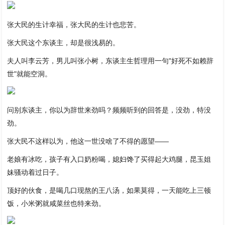
张大民的生计幸福，张大民的生计也悲苦。
张大民这个东谈主，却是很浅易的。
夫人叫李云芳，男儿叫张小树，东谈主生哲理用一句"好死不如赖辞
世"就能空洞。
问别东谈主，你以为辞世来劲吗？频频听到的回答是，没劲，特没
劲。
张大民不这样以为，他这一世没啥了不得的愿望——
老娘有冰吃，孩子有入口奶粉喝，媳妇馋了买得起大鸡腿，昆玉姐
妹骚动着过日子。
顶好的伙食，是喝几口现熬的王八汤，如果莫得，一天能吃上三顿
饭，小米粥就咸菜丝也特来劲。