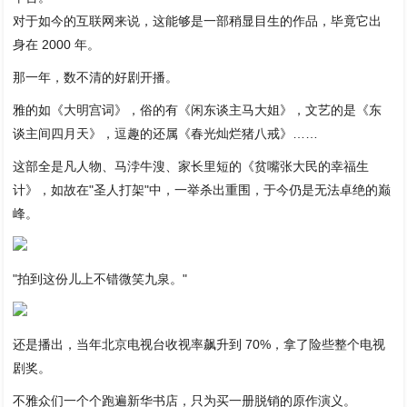
对于如今的互联网来说，这能够是一部稍显目生的作品，毕竟它出
身在 2000 年。
那一年，数不清的好剧开播。
雅的如《大明宫词》，俗的有《闲东谈主马大姐》，文艺的是《东
谈主间四月天》，逗趣的还属《春光灿烂猪八戒》……
这部全是凡人物、马浡牛溲、家长里短的《贫嘴张大民的幸福生
计》，如故在"圣人打架"中，一举杀出重围，于今仍是无法卓绝的巅
峰。
"拍到这份儿上不错微笑九泉。"
还是播出，当年北京电视台收视率飙升到 70%，拿了险些整个电视
剧奖。
不雅众们一个个跑遍新华书店，只为买一册脱销的原作演义。