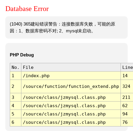
Database Error
(1040) 365建站错误警告：连接数据库失败，可能的原
因：1、数据库密码不对; 2、mysql未启动。
PHP Debug
No.
File
Line
1
/index.php
14
2
/source/function/function_extend.php
324
3
/source/class/jzmysql.class.php
211
4
/source/class/jzmysql.class.php
62
5
/source/class/jzmysql.class.php
94
6
/source/class/jzmysql.class.php
76