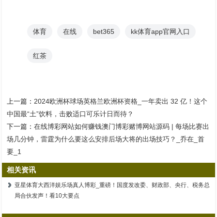
体育
在线
bet365
kk体育app官网入口
红茶
上一篇：
2024欧洲杯球场英格兰欧洲杯资格_一年卖出 32 亿！这个
中国最“土”饮料，击败适口可乐计日而待？
下一篇：
在线博彩网站如何赚钱澳门博彩赌博网站源码 | 每场比赛出
场几分钟，雷霆为什么要这么安排后场大将的出场技巧？_乔在_首
要_1
相关资讯
亚星体育大西洋娱乐场真人博彩_重磅！国度发改委、财政部、央行、税务总
局合伙发声！看10大要点