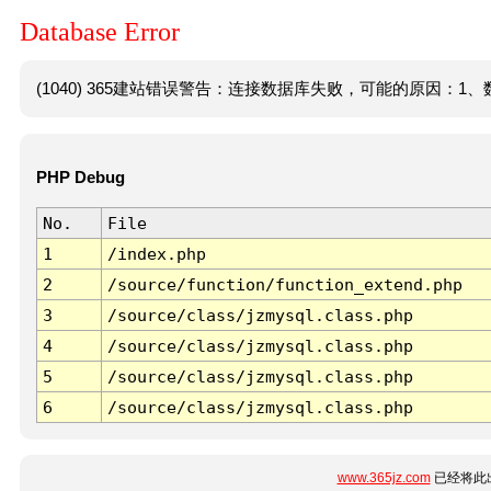
Database Error
(1040) 365建站错误警告：连接数据库失败，可能的原因：1、数
PHP Debug
No.
File
1
/index.php
2
/source/function/function_extend.php
3
/source/class/jzmysql.class.php
4
/source/class/jzmysql.class.php
5
/source/class/jzmysql.class.php
6
/source/class/jzmysql.class.php
www.365jz.com
已经将此